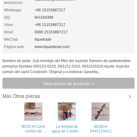
electrónico:
Whatsapp:
+86 15153887217
QQ:
841184386
Viber:
+86 15153887217
Móvil:
0086 15153887217
WeChat:
liquetrade
Página web:
www.liquediesel.com
Nombre de parte: Sub-montaje del filtro del inyector Número de parte/modelo
primarios Number:093152-0320, 093152 0320, 0931520320 Ajuste: Inyector
común del carril Condición: Original y a estrenar Garantía...
Descripción de producto >
Otras piezas
Más
BOSCH Carril
La bomba de
BOSCH
común de
agua de Cummins
0445214411
combustible
4299030
31400-4A200