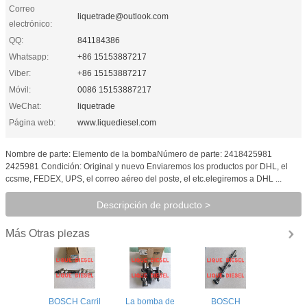
Correo
liquetrade@outlook.com
electrónico:
QQ:
841184386
Whatsapp:
+86 15153887217
Viber:
+86 15153887217
Móvil:
0086 15153887217
WeChat:
liquetrade
Página web:
www.liquediesel.com
Nombre de parte: Elemento de la bombaNúmero de parte: 2418425981
2425981 Condición: Original y nuevo Enviaremos los productos por DHL, el
ccsme, FEDEX, UPS, el correo aéreo del poste, el etc.elegiremos a DHL ...
Descripción de producto >
Otras piezas
Más
BOSCH Carril
La bomba de
BOSCH