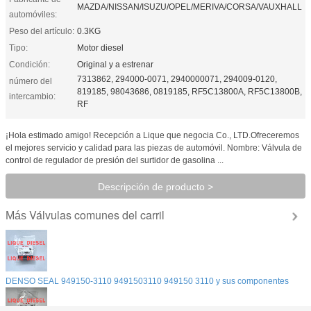
MAZDA/NISSAN/ISUZU/OPEL/MERIVA/CORSA/VAUXHALL
automóviles:
Peso del artículo:
0.3KG
Tipo:
Motor diesel
Condición:
Original y a estrenar
7313862, 294000-0071, 2940000071, 294009-0120,
número del
819185, 98043686, 0819185, RF5C13800A, RF5C13800B,
intercambio:
RF
¡Hola estimado amigo! Recepción a Lique que negocia Co., LTD.Ofreceremos
el mejores servicio y calidad para las piezas de automóvil. Nombre: Válvula de
control de regulador de presión del surtidor de gasolina ...
Descripción de producto >
Válvulas comunes del carril
Más
DENSO SEAL 949150-3110 9491503110 949150 3110 y sus componentes