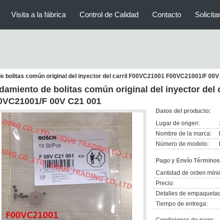
Visita a la fábrica
Control de Calidad
Contacto
Solicita
 bolitas común original del inyector del carril F00VC21001 F00VC21001/F 00
damiento de bolitas común original del inyector del
0VC21001/F 00V C21 001
Datos del producto:
Lugar de origen:
Nombre de la marca:
Número de modelo:
Pago y Envío Términos
Cantidad de orden míni
Precio:
Detalles de empaqueta
Tiempo de entrega: