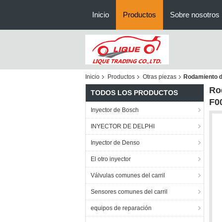
Inicio
Productos
Sobre nosotros
Inicio
Productos
Otras piezas
Rodamiento de
Ro
TODOS LOS PRODUCTOS
F0
Inyector de Bosch
INYECTOR DE DELPHI
Inyector de Denso
El otro inyector
Válvulas comunes del carril
Sensores comunes del carril
equipos de reparación