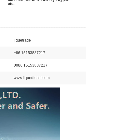
bancaria, Western Union y Paypal.
etc.
liquetrade
+86 15153887217
0086 15153887217
www.liquediesel.com