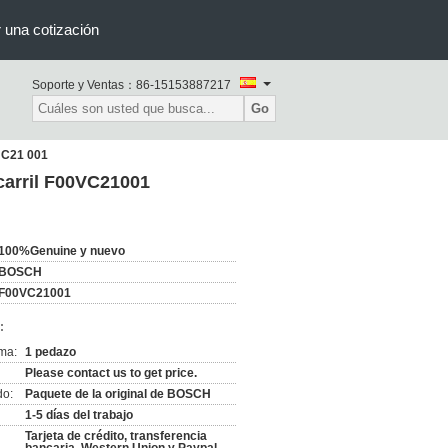
r una cotización
Soporte y Ventas：
86-15153887217
Go
V C21 001
 carril F00VC21001
100%Genuine y nuevo
BOSCH
F00VC21001
:
ma:
1 pedazo
Please contact us to get price.
do:
Paquete de la original de BOSCH
1-5 días del trabajo
Tarjeta de crédito, transferencia