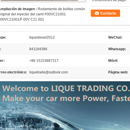
Condiciones de pago:
Ampliación de imagen :
Rodamiento de bolitas común
Contacto
riginal del inyector del carril F00VC21001
F00VC21001/F 00V C21 001
ype:
liquediesel2012
WeChat:
:
841184386
Whatsapp:
er:
+86 15153887217
Móvil:
reo electrónico:
liquetrade@outlook.com
Página web: