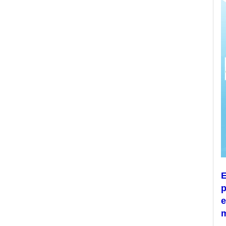
E
p
e
m